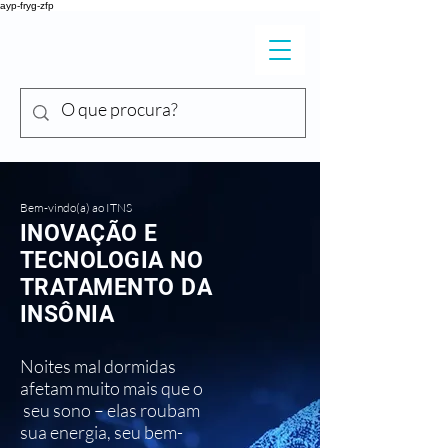
ayp-fryg-zfp
DR. SHIGUEO
Y
ONEKURA
Bem-vindo(a) ao ITNS
INOVAÇÃO E
TECNOLOGIA NO
TRATAMENTO DA
INSÔNIA
​Noites mal dormidas
afetam muito mais que o
seu sono – elas roubam
sua energia, seu bem-