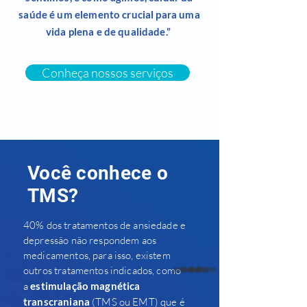
saúde é um elemento crucial para uma
vida plena e de qualidade.”
Conheça nossos serviços
Você conhece o
TMS?
40% dos tratamentos de ansiedade e
depressão não respondem aos
medicamentos, para isso, existem
outros tratamentos indicados, como
whatsapp
a
estimulação magnética
transcraniana
(TMS ou EMT) que é