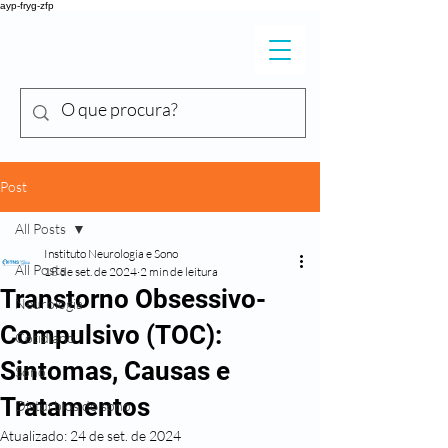
ayp-fryg-zfp
DR. SHIGUEO
Y
ONEKURA
Post
All Posts
Instituto Neurologia e Sono
All Posts
18 de set. de 2024
2 min de leitura
Transtorno Obsessivo-
Neurologia
Compulsivo (TOC):
Cotidiano
Sintomas, Causas e
Sono
Tratamentos
Distúrbios do sono
Atualizado:
24 de set. de 2024