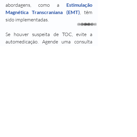
abordagens, como a 
Estimulação 
Magnética Transcraniana (EMT)
, têm 
sido implementadas. 
whatsapp
Se houver suspeita de TOC, evite a 
automedicação. Agende uma consulta 
com um especialista para realizar obter o 
diagnóstico correto e desenvolver um 
plano de tratamento adequado.
Marcar consulta
Estimulação Magnética Transcraniana
neurologista piracicaba
neurologia
EMT
TOC
transtorno obsessivo-compulsivo
Neurologia